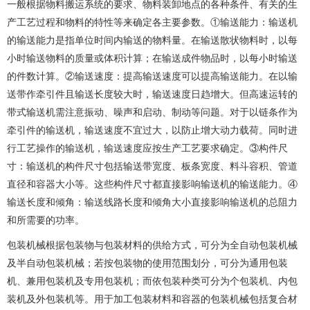
一般根据物料搬运系统的要求、物料装卸地点的各种条件、有关的生
产工艺过程和物料的特性等来确定各主要参数。①输送能力：输送机
的输送能力是指单位时间内输送的物料量。在输送散状物料时，以每
小时输送物料的质量或体积计算；在输送成件物品时，以每小时输送
的件数计算。②输送速度：提高输送速度可以提高输送能力。在以输
送带作牵引件且输送长度较大时，输送速度日趋增大。但高速运转的
带式输送机需注意振动、噪声和启动、制动等问题。对于以链条作为
牵引件的输送机，输送速度不宜过大，以防止增大动力载荷。同时进
行工艺操作的输送机，输送速度应按生产工艺要求确定。③构件尺
寸：输送机的构件尺寸包括输送带宽度、板条宽度、料斗容积、管道
直径和容器大小等。这些构件尺寸都直接影响输送机的输送能力。④
输送长度和倾角：输送线路长度和倾角大小直接影响输送机的总阻力
和所需要的功率。
包装机械根据包装物与包装材料的供给方式，可分为全自动包装机械
及半自动包装机械；若按包装物的使用范围划分，可分为通用包装
机、兼用包装机及专用包装机；而依包装种类可分为个包装机、内包
装机及外包装机等。用于加工包装材料和容器的包装机械包括复合材