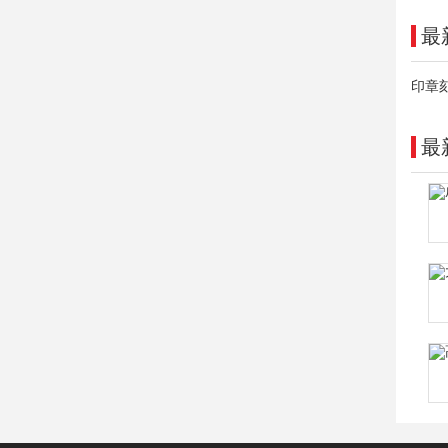
最
印章
最