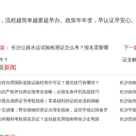
，流程越简单越要趁早办。政策年年变，早认证早安心
篇：
长沙公路水运试验检测证怎么考？报名需要哪
下一
件？
证全
新
新闻
如何办理国际道路运输经营许可证？避坑技巧有哪些？
长沙动
知识产权评估师证报考全攻略：从报名条件到实战技巧
长沙如
影视合成师证书考取指南｜零基础到持证的全流程揭秘
长沙如
一文搞懂：野生植物经营证办理全指南，这些手续记得备齐
长沙平
如何顺利考取插花员证？这份超实用指南帮你少走弯路
长沙想