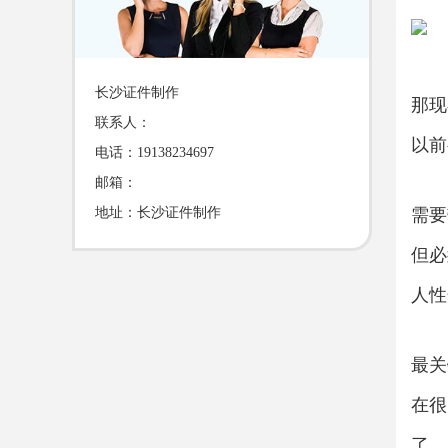
长沙证件制作
那现
联系人：
以前
电话：19138234697
邮箱：
地址：长沙证件制作
需要
但必
人性
最关
在很
了。