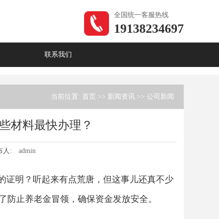
全国统一客服热线
19138234697
联系我们
当前位置:
首页
>>
新闻资讯
>>
公司新闻
些材料最快办理？
布人:
admin
’的证明？听起来有点荒唐，但这事儿还真不少
为了防止养老金冒领，确保资金发放安全。